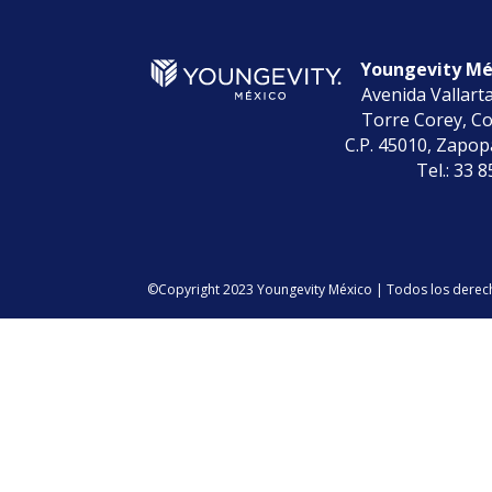
Youngevity Méx
Avenida Vallart
Torre Corey, Co
C.P. 45010, Zapopa
Tel.: 33 
©Copyright 2023 Youngevity México | Todos los dere