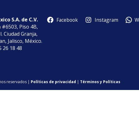
ico S.A. de C.V.
Facebook
Instagram
W
a #6503, Piso 4B,
l. Ciudad Granja,
n, Jalisco, México.
85 26 18 48
chos reservados |
Políticas de privacidad
|
Términos y Políticas