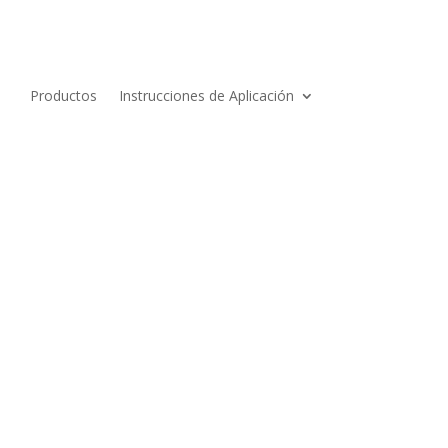
Productos
Instrucciones de Aplicación
mberry te ayudarán a verte y sentirte increíble.
sión especial.