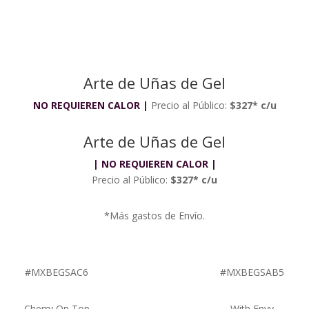
Arte de Uñas de Gel
NO REQUIEREN CALOR
|
Precio al Público:
$327* c/u
Arte de Uñas de Gel
| N
O REQUIEREN CALOR
|
Precio al Público:
$327* c/u
*Más gastos de Envío.
#MXBEGSAC6
#MXBEGSAB5
Cherry On Top
With Envy