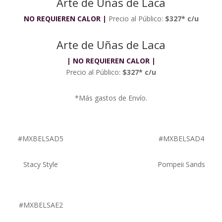
Arte de Uñas de Laca
NO REQUIEREN CALOR
|
Precio al Público:
$327* c/u
Arte de Uñas de Laca
| N
O REQUIEREN CALOR
|
Precio al Público:
$327* c/u
*Más gastos de Envío.
#MXBELSAD5
#MXBELSAD4
Stacy Style
Pompeii Sands
#MXBELSAE2