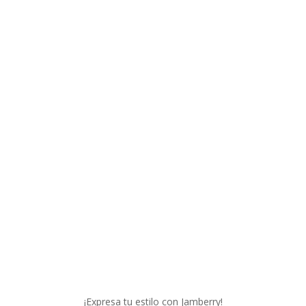
ores precios. Los productos de belleza y para el cuidado de uñas de Ja
ra expresar tu estado de ánimo o para celebrar un día festivo u oca
¡Expresa tu estilo con Jamberry!