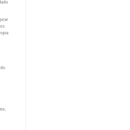
idado
gurar
nos
ropia
ado
nte,