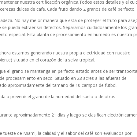
ntener nuestra certificación orgánica.Todos estos detalles y el cu
 cerezas dulces de café. Cada fruto dando 2 granos de café perfecto.
adeza. No hay mejor manera que esta de proteger el fruto para ase
ue se pueda extraer sin defectos. Separamos cuidadosamente los gra
iento especial. Esta planta de procesamiento en húmedo es nuestra p
ahora estamos generando nuestra propia electricidad con nuestro
nte) situado en el corazón de la selva tropical.
que el grano se mantenga en perfecto estado antes de ser transport
 de procesamiento en seco. Situado en 28 acres a las afueras de
ado aproximadamente del tamaño de 10 campos de fútbol.
da a prevenir el grano de la humedad del suelo o de otros
urante aproximadamente 21 días y luego se clasifican electrónicame
de tueste de Miami, la calidad y el sabor del café son evaluados por