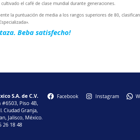
 cultivado el café de clase mundial durante generaciones.
nte la puntuación de media a los rangos superiores de 80, clasifica
Especializada».
taza. Beba satisfecho!
ico S.A. de C.V.
Facebook
Instagram
W
a #6503, Piso 4B,
l. Ciudad Granja,
n, Jalisco, México.
85 26 18 48