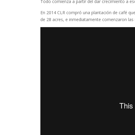
Todo comienza a partir del dar crecimiento a es
En 2014 CLR compró una plantación de café que 
de 28 acres, e inmediatamente comenzaron las m