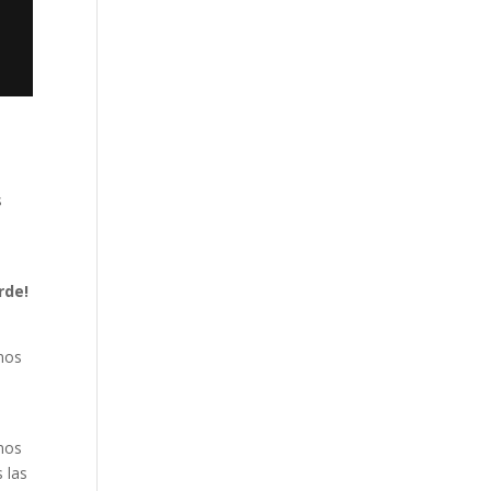
s
rde!
anos
amos
 las