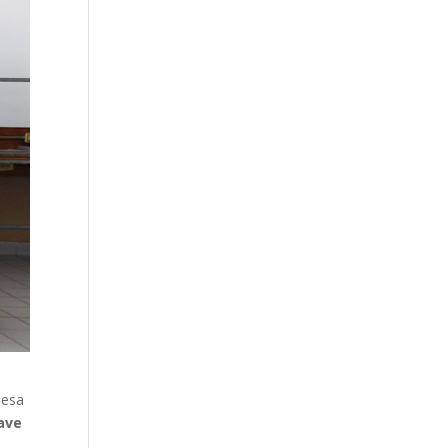
 esa
ave