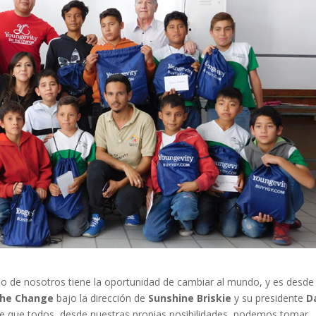
 de nosotros tiene la oportunidad de cambiar al mundo, y es desde
The Change
bajo la dirección de
Sunshine Briskie
y su presidente
D
de que todos, desde nuestras propias posibilidades, podemos tomar