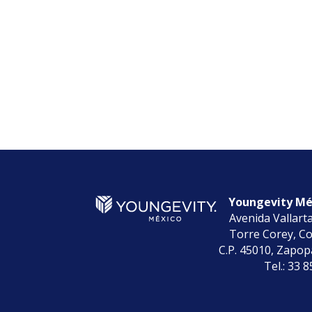
Youngevity Méx
Avenida Vallart
Torre Corey, Co
C.P. 45010, Zapopa
Tel.: 33 