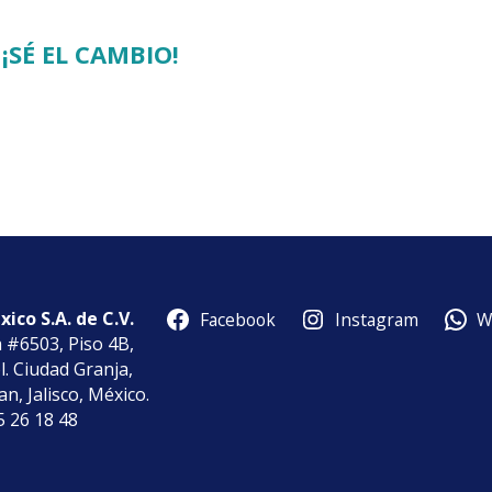
¡SÉ EL CAMBIO!
ico S.A. de C.V.
Facebook
Instagram
W
a #6503, Piso 4B,
l. Ciudad Granja,
n, Jalisco, México.
85 26 18 48