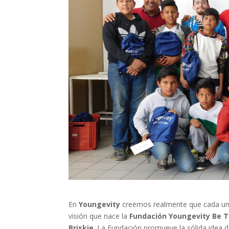
En
Youngevity
creemos realmente que cada uno
visión que nace la
Fundación Youngevity Be 
Briskie
. La Fundación promueve la sólida idea 