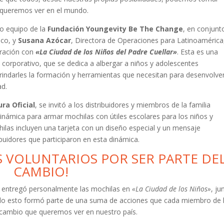
e queremos ver en el mundo.
so equipo de la
Fundación Youngevity Be The Change
, en conjunt
ico, y
Susana Azócar
, Directora de Operaciones para Latinoamérica
oración con
«La Ciudad de los Niños del Padre Cuellar»
. Esta es una
corporativo, que se dedica a albergar a niños y adolescentes
rindarles la formación y herramientas que necesitan para desenvolve
ad.
ra Oficial
, se invitó a los distribuidores y miembros de la familia
ámica para armar mochilas con útiles escolares para los niños y
ilas incluyen una tarjeta con un diseño especial y un mensaje
buidores que participaron en esta dinámica.
S VOLUNTARIOS POR SER PARTE DE
CAMBIO!
entregó personalmente las mochilas en
«La Ciudad de los Niños»
, ju
do esto formó parte de una suma de acciones que cada miembro de 
l cambio que queremos ver en nuestro país.