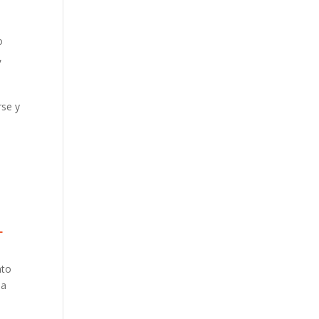
o
,
rse y
L
nto
la