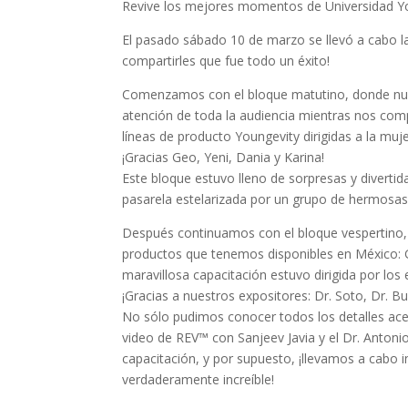
Revive los mejores momentos de Universidad You
El pasado sábado 10 de marzo se llevó a cabo l
compartirles que fue todo un éxito!
Comenzamos con el bloque matutino, donde nu
atención de toda la audiencia mientras nos comp
líneas de producto Youngevity dirigidas a la muje
¡Gracias Geo, Yeni, Dania y Karina!
Este bloque estuvo lleno de sorpresas y divertid
pasarela estelarizada por un grupo de hermosas
Después continuamos con el bloque vespertino, 
productos que tenemos disponibles en México: G
maravillosa capacitación estuvo dirigida por lo
¡Gracias a nuestros expositores: Dr. Soto, Dr. B
No sólo pudimos conocer todos los detalles ace
video de REV™ con Sanjeev Javia y el Dr. Antoni
capacitación, y por supuesto, ¡llevamos a cabo i
verdaderamente increíble!