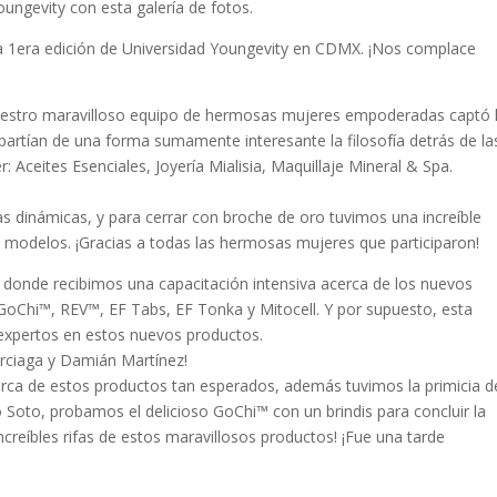
ngevity con esta galería de fotos.
a 1era edición de Universidad Youngevity en CDMX. ¡Nos complace
estro maravilloso equipo de hermosas mujeres empoderadas captó 
artían de una forma sumamente interesante la filosofía detrás de la
r: Aceites Esenciales, Joyería Mialisia, Maquillaje Mineral & Spa.
as dinámicas, y para cerrar con broche de oro tuvimos una increíble
 modelos. ¡Gracias a todas las hermosas mujeres que participaron!
donde recibimos una capacitación intensiva acerca de los nuevos
oChi™, REV™, EF Tabs, EF Tonka y Mitocell. Y por supuesto, esta
s expertos en estos nuevos productos.
urciaga y Damián Martínez!
rca de estos productos tan esperados, además tuvimos la primicia d
o Soto, probamos el delicioso GoChi™ con un brindis para concluir la
ncreíbles rifas de estos maravillosos productos! ¡Fue una tarde