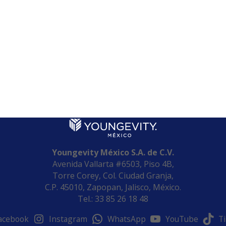
Youngevity México S.A. de C.V.
Avenida Vallarta #6503, Piso 4B,
Torre Corey, Col. Ciudad Granja,
C.P. 45010, Zapopan, Jalisco, México.
Tel.: 33 85 26 18 48
acebook
Instagram
WhatsApp
YouTube
T