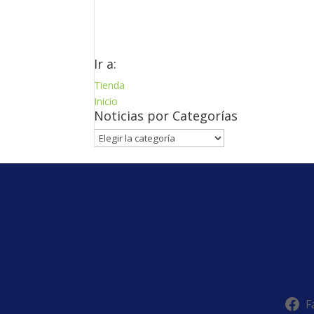
Ir a:
Tienda
Inicio
Noticias por Categorías
Noticias
por
Categorías
F