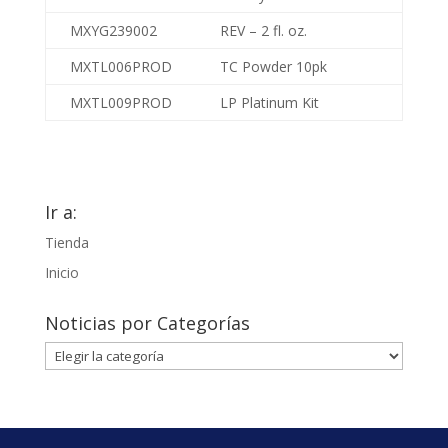
MXYG239002
REV – 2 fl. oz.
MXTL006PROD
TC Powder 10pk
MXTL009PROD
LP Platinum Kit
Ir a:
Tienda
Inicio
Noticias por Categorías
Noticias
por
Categorías