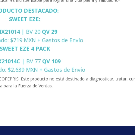
úcar es indispensable para lograr una vida plena y saludable.*
ODUCTO DESTACADO:
SWEET EZE:
X21014
| BV 20
QV 29
ado: $719 MXN + Gastos de Envío
SWEET EZE 4 PACK
21014C
| BV 77
QV 109
do: $2,639 MXN + Gastos de Envío
OFEPRIS. Este producto no está destinado a diagnosticar, tratar, cur
a para la Fuerza de Ventas.