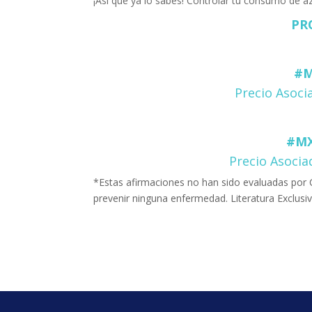
¡Así que ya lo sabes! Controlar tu consumo de az
PR
#M
Precio Asoci
#MX
Precio Asocia
*Estas afirmaciones no han sido evaluadas por C
prevenir ninguna enfermedad. Literatura Exclusiv