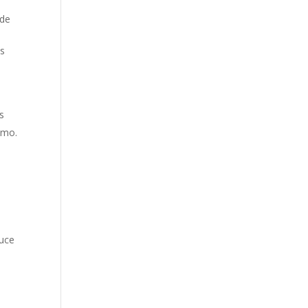
 de
os
s
smo.
duce