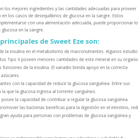
on los mejores ingredientes y las cantidades adecuadas para proveer
o en los casos de desequilibrios de glucosa en la sangre. Estos
complementarse con una alimentación adecuada, puede proporcionar l
 glucosa en la sangre.
principales de Sweet Eze son:
 de la insulina en el metabolismo de macronutrientes. Algunos estudio
tus Tipo II poseen menores cantidades de este mineral en su organi
 funciones de la insulina. El vanadio brinda apoyo en la correcta
 azúcares.
antes con la capacidad de reducir la glucosa sanguínea. Entre sus
n la que la glucosa ingresa al torrente sanguíneo.
osee la capacidad de contribuir a regular la glucosa sanguínea.
omover las bacterias benéficas para la digestión en el intestino, re
de gran ayuda para personas con problemas de glucosa sanguínea y