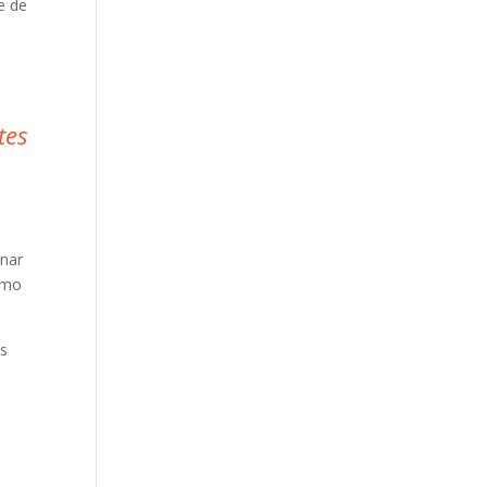
e de
tes
onar
como
es