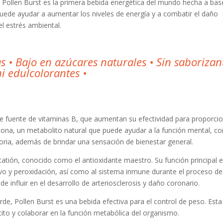
Pollen Burst es la primera bebida energética del mundo hecha a bas
puede ayudar a aumentar los niveles de energía y a combatir el daño
el estrés ambiental.
as • Bajo en azúcares naturales • Sin saborizan
ni edulcolorantes •
 fuente de vitaminas B, que aumentan su efectividad para proporci
tona, un metabolito natural que puede ayudar a la función mental, 
oria, además de brindar una sensación de bienestar general.
tatión, conocido como el antioxidante maestro. Su función principal 
ivo y peroxidación, así como al sistema inmune durante el proceso de
 influir en el desarrollo de arteriosclerosis y daño coronario.
erde, Pollen Burst es una bebida efectiva para el control de peso. Esta
tito y colaborar en la función metabólica del organismo.