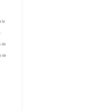
 la
s
s de
o de