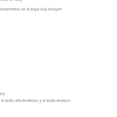
tonutrientes en la Baya Goji incluyen:
es)
l ácido alfa-linolénico y el ácido linoleico