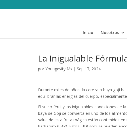
Inicio
Nosotros
La Inigualable Fórmu
por
Youngevity Mx
|
Sep 17, 2024
Durante miles de años, la cereza o baya goji ha
equilibrar las energías del cuerpo, especialmente
El suelo fértil y las inigualables condiciones de 
baya de Goji se convierta en uno de los alimento
salud de esta fruta mágica están contenidos en
barbarum (LBP). Estos LBP solo se pueden encon