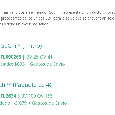
i más vendidos en el mundo, GoChi™ representa un producto innova
n precedentes de los únicos LBP para la salud que se encuentran solo
es y tiene un excelente sabor!
GoChi™ (1 litro)
FL000263
| BV 25 QV 41
ciado: $835 + Gastos de Envío
hi™ (Paquete de 4)
FL2634
| BV 100 QV 153
iado: $3,079 + Gastos de Envío