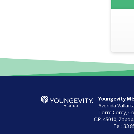
Youngevity Méx
Avenida Vallart
Torre Corey, Co
C.P. 45010, Zapopa
Tel.: 33 