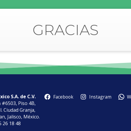
GRACIAS
ico S.A. de C.V.
Facebook
Instagram
W
a #6503, Piso 4B,
l. Ciudad Granja,
n, Jalisco, México.
85 26 18 48