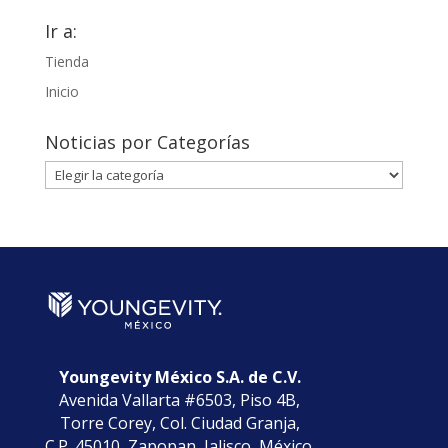
Ir a:
Tienda
Inicio
Noticias por Categorías
Noticias
por
Categorías
Youngevity México S.A. de C.V.
Avenida Vallarta #6503, Piso 4B,
Torre Corey, Col. Ciudad Granja,
C.P. 45010, Zapopan, Jalisco, México.