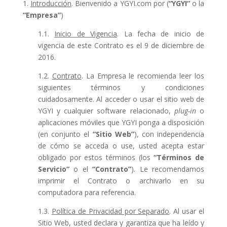
1.
Introducción
. Bienvenido a YGYI.com por (
“YGYI”
o la
“Empresa”
)
1.1.
Inicio de Vigencia
. La fecha de inicio de
vigencia de este Contrato es el 9 de diciembre de
2016.
1.2.
Contrato
. La Empresa le recomienda leer los
siguientes términos y condiciones
cuidadosamente. Al acceder o usar el sitio web de
YGYI y cualquier software relacionado,
plug-in
o
aplicaciones móviles que YGYI ponga a disposición
(en conjunto el
“Sitio Web”
), con independencia
de cómo se acceda o use, usted acepta estar
obligado por estos términos (los
“Términos de
Servicio”
o el
“Contrato”
). Le recomendamos
imprimir el Contrato o archivarlo en su
computadora para referencia.
1.3.
Política de Privacidad por Separado
. Al usar el
Sitio Web, usted declara y garantiza que ha leído y