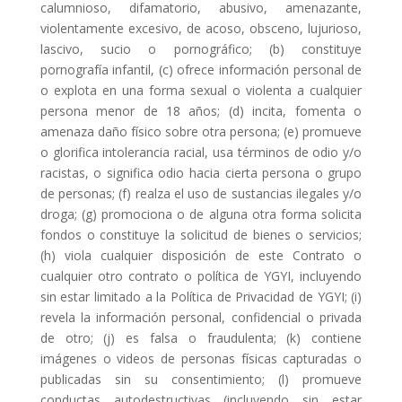
calumnioso, difamatorio, abusivo, amenazante,
violentamente excesivo, de acoso, obsceno, lujurioso,
lascivo, sucio o pornográfico; (b) constituye
pornografía infantil, (c) ofrece información personal de
o explota en una forma sexual o violenta a cualquier
persona menor de 18 años; (d) incita, fomenta o
amenaza daño físico sobre otra persona; (e) promueve
o glorifica intolerancia racial, usa términos de odio y/o
racistas, o significa odio hacia cierta persona o grupo
de personas; (f) realza el uso de sustancias ilegales y/o
droga; (g) promociona o de alguna otra forma solicita
fondos o constituye la solicitud de bienes o servicios;
(h) viola cualquier disposición de este Contrato o
cualquier otro contrato o política de YGYI, incluyendo
sin estar limitado a la Política de Privacidad de YGYI; (i)
revela la información personal, confidencial o privada
de otro; (j) es falsa o fraudulenta; (k) contiene
imágenes o videos de personas físicas capturadas o
publicadas sin su consentimiento; (l) promueve
conductas autodestructivas (incluyendo sin estar