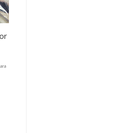
or
para