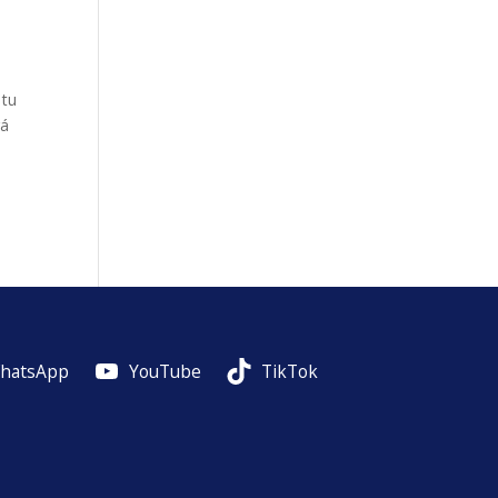
 tu
rá
hatsApp
YouTube
TikTok