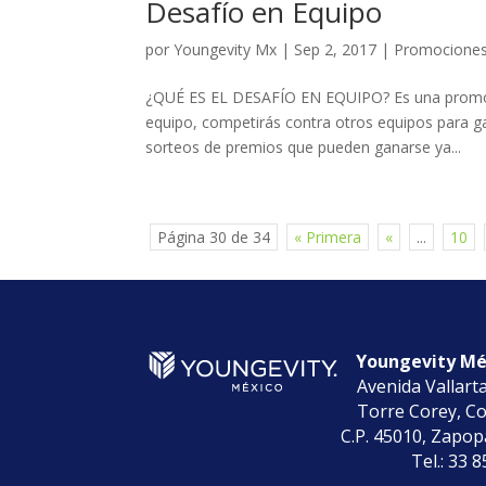
Desafío en Equipo
por
Youngevity Mx
|
Sep 2, 2017
|
Promocione
¿QUÉ ES EL DESAFÍO EN EQUIPO? Es una promoci
equipo, competirás contra otros equipos para g
sorteos de premios que pueden ganarse ya...
Página 30 de 34
« Primera
«
...
10
Youngevity Méx
Avenida Vallart
Torre Corey, Co
C.P. 45010, Zapopa
Tel.: 33 