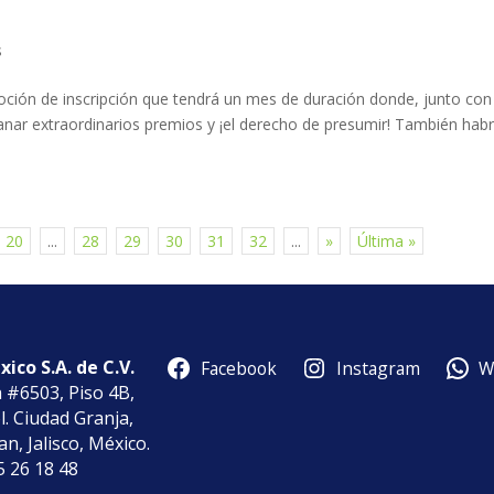
s
ón de inscripción que tendrá un mes de duración donde, junto con
anar extraordinarios premios y ¡el derecho de presumir! También hab
20
...
28
29
30
31
32
...
»
Última »
ico S.A. de C.V.
Facebook
Instagram
W
a #6503, Piso 4B,
l. Ciudad Granja,
n, Jalisco, México.
85 26 18 48