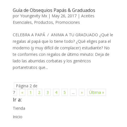
Guía de Obsequios Papás & Graduados
por
Youngevity Mx
|
May 26, 2017
|
Aceites
Esenciales
,
Productos
,
Promociones
CELEBRA A PAPÁ / ANIMA A TU GRADUADO ¿Qué le
regalas al papá que lo tiene todo? ¿Qué eliges para el
moderno (y muy difícil de complacer) estudiante? No
te conformes con regalos de último minuto: Deja de
lado las aburridas corbatas y los genéricos
portaretratos que...
Página 2 de
7
«
1
2
3
4
5
...
»
Última »
Ir a:
Tienda
Inicio