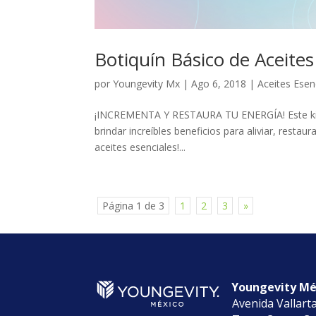
Botiquín Básico de Aceites
por
Youngevity Mx
|
Ago 6, 2018
|
Aceites Esen
¡INCREMENTA Y RESTAURA TU ENERGÍA! Este kit c
brindar increíbles beneficios para aliviar, restaur
aceites esenciales!...
Página 1 de 3
1
2
3
»
Youngevity Méx
Avenida Vallart