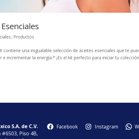
 Esenciales
ciales
,
Productos
ontiene una inigualable selección de aceites esenciales que te pu
ar e incrementar la energía.* ¡Es el kit perfecto para iniciar tu colecció
ico S.A. de C.V.
Facebook
Instagram
W
a #6503, Piso 4B,