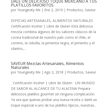
DALE UN DELICIOSO TOQUE MEXICANO A TUS
PLATILLOS FAVORITOS
por
Youngevity Mx
|
Ene 2, 2019
|
Productos
,
Saveur
ESPECIAS ARTESANALES, ALIMENTOS NATURALES
Certificación Kosher | Libre de Gluten Esta deliciosa
mezcla combina algunos de los sabores clásicos de la
cocina tradicional de nuestro país como el chile, el
comino, la cebolla, la pimienta negra, el pimiento y el
cilantro,...
SAVEUR Mezclas Artesanales, Alimentos
Naturales
por
Youngevity Mx
|
Ago 2, 2018
|
Productos
,
Saveur
Certificación Kosher | Libre de Gluten UN MUNDO
DE SABOR AL ALCANCE DE TU ALACENA Prepara
deliciosos platillos gourmet sin ninguna complicación.
Ya sea que quieras probar una nueva receta o darle un
toque especial a uno de tus platillos típicos, nuestras...