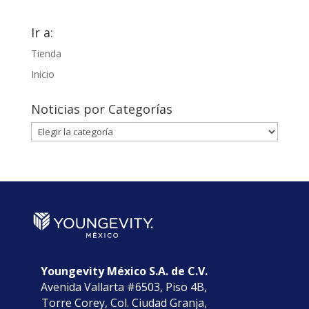
Ir a:
Tienda
Inicio
Noticias por Categorías
Noticias
por
Categorías
Youngevity México S.A. de C.V.
Avenida Vallarta #6503, Piso 4B,
Torre Corey, Col. Ciudad Granja,