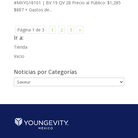
#MXYG18101 | BV 19 QV 28 Precio al Público: $1,285
$887 + Gastos de...
Página 1 de 3
1
2
3
»
Ir a:
Tienda
Inicio
Noticias por Categorías
Noticias
por
Categorías