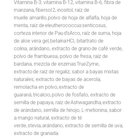
Vitamina B-3, vitamina B-12, vitamina B-6, fibra de
manzana, f
ibersol
2, inositol, raíz de
muelle
amarillo, polvo de hoja de alfalfa, hoja de
menta, raíz de
eleutherococcus
s
enticosus
,
corteza
interior de Pau
d’sArco
, raíz de suma, hoja
de aloe vera gel,
betaína
HCI, bitartrato de
colina,
arándano, extracto de grano de café verde,
polvo de frambuesa, polvo de fresa, raíz de
bardana,
mezcla de enzimas
TrueZyme
,
extracto de raíz de regaliz, sabor a bayas mixtas
naturales, extracto
de bayas de acerola,
remolacha en polvo, extracto de
guaraná,
tricalcio,
polvo de fosfato, extracto
de
semilla de papaya, raíz de
Ashwagandha
, extracto
de arándano, semilla de hinojo, L-metionina,
sabor
a mango natural, extracto de té
verde,
stevia
, arándano, extracto de semilla de uva,
extracto
de granada.