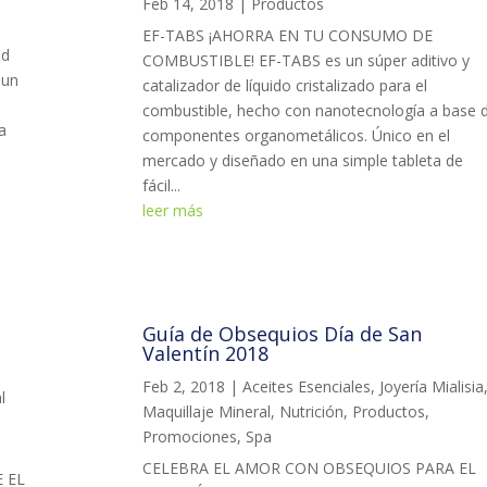
Feb 14, 2018
|
Productos
EF-TABS ¡AHORRA EN TU CONSUMO DE
ad
COMBUSTIBLE! EF-TABS es un súper aditivo y
 un
catalizador de líquido cristalizado para el
combustible, hecho con nanotecnología a base 
la
componentes organometálicos. Único en el
mercado y diseñado en una simple tableta de
fácil...
leer más
Guía de Obsequios Día de San
Valentín 2018
Feb 2, 2018
|
Aceites Esenciales
,
Joyería Mialisia
l
Maquillaje Mineral
,
Nutrición
,
Productos
,
Promociones
,
Spa
CELEBRA EL AMOR CON OBSEQUIOS PARA EL
 EL