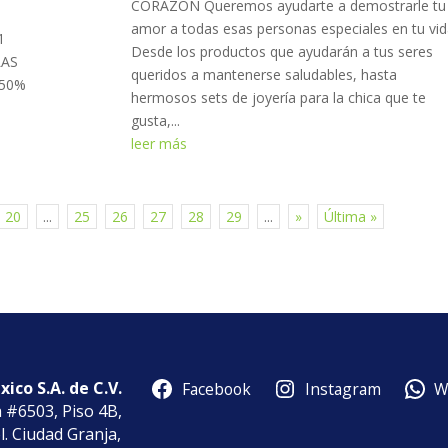
CORAZÓN Queremos ayudarte a demostrarle tu
amor a todas esas personas especiales en tu vid
1
Desde los productos que ayudarán a tus seres
LAS
queridos a mantenerse saludables, hasta
 50%
hermosos sets de joyería para la chica que te
gusta,...
leer más
20
...
25
26
27
28
29
...
»
Última »
ico S.A. de C.V.
Facebook
Instagram
W
a #6503, Piso 4B,
l. Ciudad Granja,