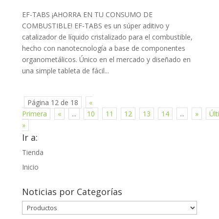
EF-TABS ¡AHORRA EN TU CONSUMO DE
COMBUSTIBLE! EF-TABS es un súper aditivo y
catalizador de líquido cristalizado para el combustible,
hecho con nanotecnología a base de componentes
organometálicos. Único en el mercado y diseñado en
una simple tableta de fácil...
Página 12 de 18
«
Primera
«
...
10
11
12
13
14
...
»
Úl
»
Ir a:
Tienda
Inicio
Noticias por Categorías
Noticias
por