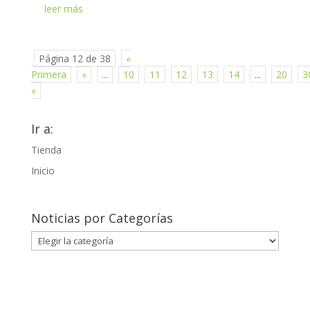
leer más
Página 12 de 38
«
Primera
«
...
10
11
12
13
14
...
20
3
»
Ir a:
Tienda
Inicio
Noticias por Categorías
Noticias
por
Categorías