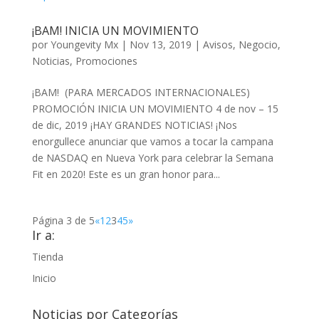
¡BAM! INICIA UN MOVIMIENTO
por
Youngevity Mx
|
Nov 13, 2019
|
Avisos
,
Negocio
,
Noticias
,
Promociones
¡BAM! (PARA MERCADOS INTERNACIONALES)
PROMOCIÓN INICIA UN MOVIMIENTO 4 de nov – 15
de dic, 2019 ¡HAY GRANDES NOTICIAS! ¡Nos
enorgullece anunciar que vamos a tocar la campana
de NASDAQ en Nueva York para celebrar la Semana
Fit en 2020! Este es un gran honor para...
Página 3 de 5
«
1
2
3
4
5
»
Ir a:
Tienda
Inicio
Noticias por Categorías